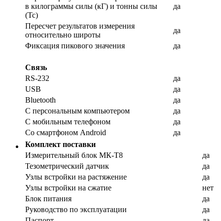
в килограммы силы (кГ) и тонны силы
да
(Тс)
Пересчет результатов измерения
да
относительно широты
Фиксация пикового значения
да
Связь
RS-232
да
USB
да
Bluetooth
да
С персональным компьютером
да
С мобильным телефоном
да
Со смартфоном Android
да
Комплект поставки
Измерительный блок МК-Т8
да
Тезометрический датчик
да
Узлы встройки на растяжение
да
Узлы встройки на сжатие
нет
Блок питания
да
Руководство по эксплуатации
да
Паспорт
да