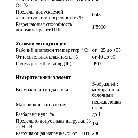
(b), %
Пределы допускаемой
0,48
относительной погрешности, %
Разрешающая способность
1/5000
динамометра, от НПИ
Условия эксплуатации
Рабочий диапазон температур, °С:
от - 25 до +55
Относительная влажность, %
от 40 до 90
Ingress protecting rating (IP)
IP65
Измерительный элемент
S-образный;
Возможный тип датчика
мембранный;
балочный
нержавеющая
Материал изготовления
сталь
Разбаланс нуля, %
до 1
Предельно допустимая нагрузка, %
150
от НПИ
Разрушающая нагрузка, % от НПИ
200