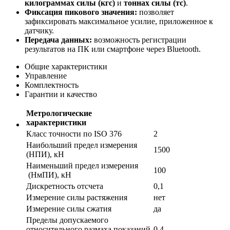
килограммах силы (кгс)
и
тоннах силы (тс)
.
Фиксация пикового значения:
позволяет
зафиксировать максимальное усилие, приложенное к
датчику.
Передача данных:
возможность регистрации
результатов на ПК или смартфоне через Bluetooth.
Общие характеристики
Управление
Комплектность
Гарантии и качество
Метрологические
характеристики
Класс точности по ISO 376
2
Наибольший предел измерения
1500
(НПИ), кН
Наименьший предел измерения
100
(НмПИ), кН
Дискретность отсчета
0,1
Измерение силы растяжения
нет
Измерение силы сжатия
да
Пределы допускаемого
относительного размаха показаний
0,4