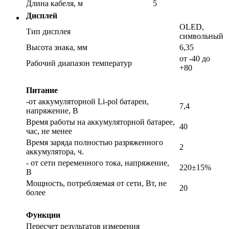
Длина кабеля, м
5
Дисплей
OLED,
Тип дисплея
символьный
Высота знака, мм
6,35
от -40 до
Рабочий диапазон температур
+80
Питание
-от аккумуляторной Li-pol батареи,
7,4
напряжение, В
Время работы на аккумуляторной батарее,
40
час, не менее
Время заряда полностью разряженного
2
аккумулятора, ч.
- от сети переменного тока, напряжение,
220±15%
В
Мощность, потребляемая от сети, Вт, не
20
более
Функции
Пересчет результатов измерения